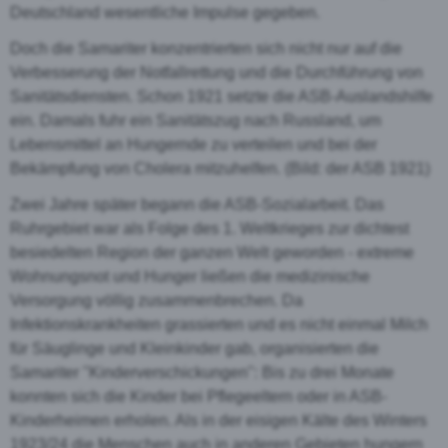
Deutschland wesentliche Impulse gegeben.
Doch die Samariter konzentrierten sich nicht nur auf die
Verbesserung der Notfallrettung und die Durchführung von
Sanitätsdiensten. Schon 1921 setzte die ASB-Auslandshilfe
ein. Damals fuhr ein Sanitätszug nach Russland, um
Lebensmittel an Hungernde zu verteilen und bei der
Bekämpfung von Cholera mitzuhelfen. (Bild: der ASB 1921)
Zwei Jahre später begann die ASB-Sozialarbeit. Das
Ruhrgebiet war als Folge des 1. Weltkrieges zur dichtest
besiedelten Region der ganzen Welt geworden - extreme
Wohnungsnot und Hunger ließen die medizinische
Versorgung völlig zusammenbrechen. Da
Infektionskrankheiten grassierten und es nicht einmal Milch
für Säuglinge und Kleinkinder gab, organisierten die
Samariter "Kinderverschickungen": Bis zu drei Monate
konnten sich die Kinder bei Pflegeeltern oder in ASB-
Kinderheimen erholen. Als in der eisigen Kälte des Winters
1923/24 die Menschen auch in anderen Gebieten hungern