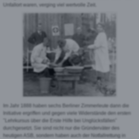
Unfallort waren, verging viel wertvolle Zeit.
Im Jahr 1888 haben sechs Berliner Zimmerleute dann die
Initiative ergriffen und gegen viele Widerstände den ersten
"Lehrkursus über die Erste Hilfe bei Unglücksfällen"
durchgesetzt. Sie sind nicht nur die Gründerväter des
heutigen ASB, sondern haben auch der Notfallrettung in