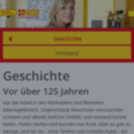
Geschichte
Vorstand
Geschichte
Vor über 125 Jahren
war die Arbeit in den Werkstätten und Betrieben
lebensgefährlich. Ungeschützte Maschinen verursachten
schwere und oftmals tödliche Unfälle, und niemand konnte
helfen. Helfen durften und konnten nur Ärzte. Aber es gab zu
wenige, und bis sie - ohne Telefon und schnelle Autos - am