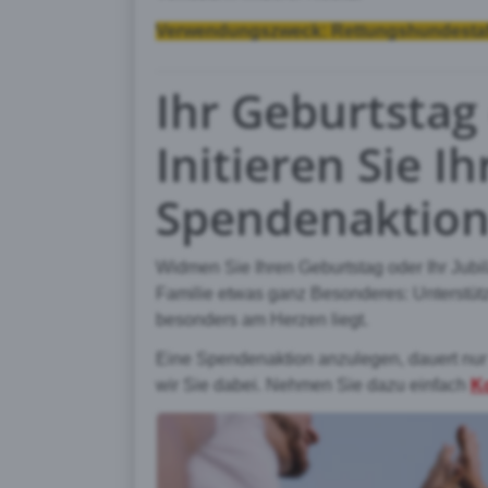
Verwendungszweck: Rettungshundestaffe
Ihr Geburtstag
Initieren Sie I
Spendenaktio
Widmen Sie Ihren Geburtstag oder Ihr Jub
Familie etwas ganz Besonderes: Unterstütz
besonders am Herzen liegt.
Eine Spendenaktion anzulegen, dauert nur 
wir Sie dabei. Nehmen Sie dazu einfach
K