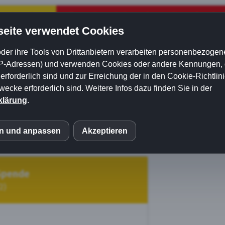
re Angebote
Mitmachen & Spenden
Downloads &
eite verwendet Cookies
r unsere
der ihre Tools von Drittanbietern verarbeiten personenbezogene
staffel
P-Adressen) und verwenden Cookies oder andere Kennungen, di
rforderlich sind und zur Erreichung der in den Cookie-Richtlin
cke erforderlich sind. Weitere Infos dazu finden Sie in der
 finanziell nicht unterstützt. Als
ehrenamtliche
klärung
.
e gesamte Arbeit selbst. Jede Spende hilft uns, unsere Hunde
 Not zuverlässig zu suchen und zu retten. Durch Ihre Unterstüt
en und anpassen
Akzeptieren
öglich.
S
eptieren