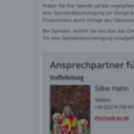
Haben Sie Ihre Spende auf das angegeben
eine Spendenbescheinigung zur Vorlage 
Finanzämtern durch Vorlage des Überweis
Bei Spenden, welche Sie uns über das On
Sie eine Spendenbescheinigung unaufgefo
Ansprechpartner f
Staffelleitung
Silke Hahn
Telefon:
+49 (0)174 259 8
rhs@asb-es.de