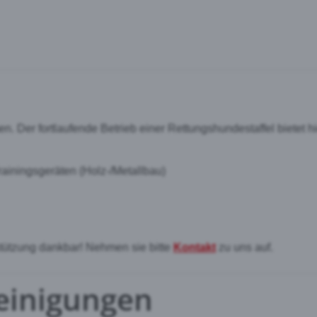
 Der fortlaufende Betrieb einer Rettungshundestaffel bietet hi
ainingsgeräten (Holz-/Metallbau)
rstützung dankbar! Nehmen sie bitte
Kontakt
zu uns auf.
einigungen