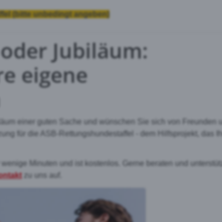
l (bitte unbedingt angeben)
 oder Jubiläum:
hre eigene
n
iläum einer guten Sache und wünschen Sie sich von Freunden 
ung für die ASB-Rettungshundestaffel - dem Hilfsprojekt, das I
wenige Minuten und ist kostenlos. Gerne beraten und unterstü
ontakt
zu uns auf.