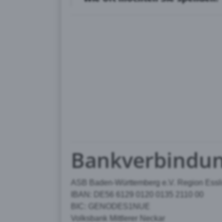
Bankverbindu
ASB Baden-Württemberg e.V. Region Essl
IBAN: DE56 6129 0120 0135 2110 00
BIC: GENODES1NUE
Volksbank Mittlerer Neckar