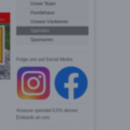
Unser Team
Hundehaus
Unsere Vierbeiner
Spenden
Sponsoren
Folge uns auf Social Media
Amazon spendet 0,5% deines
Einkaufs an uns: