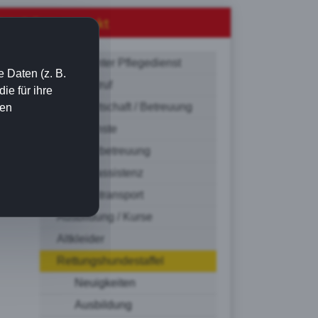
 Info´s
Kontakt
Ambulanter Pflegedienst
 Daten (z. B.
Hausnotruf
e für ihre
Hauswirtschaft / Betreuung
ien
Fahrdienste
Demenzbetreuung
zung
Schülerassistenz
Krankentransport
Ausbildung / Kurse
Altkleider
Rettungshundestaffel
Neuigkeiten
Ausbildung