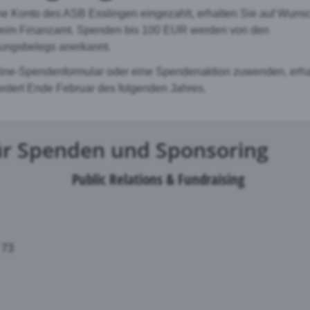
e Konto des ASB Esslingen eingezahlt, erhalten Sie auf Wuns
beim Finanzamt. Spenden bis 100 EUR werden von den
ungsbelegs anerkannt.
line-Spendenformular oder eine Spendenaktion zuwenden, erha
rdert Ende Februar des folgenden Jahres.
ür Spenden und Sponsoring
Public Relations & Fundraising
5 73