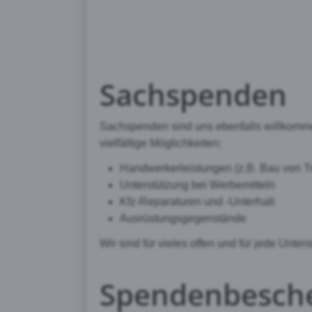
Sachspenden
Sachspenden sind uns ebenfalls willkommen.
vielfältige Möglichkeiten:
Handwerkerleistungen (z.B. Bau von Tr
Unterstützung bei Werbemitteln
Kfz-Reparaturen und -Unterhalt
Ausrüstungsgegenstände
Wir sind für vieles offen und für jede Unte
Spendenbesch