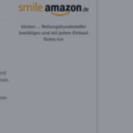
klicken ... Rettungshundestaffel
bestätigen und mit jedem Einkauf
Gutes tun
und
hnen
tzen