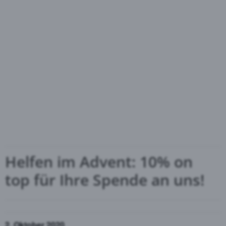
Helfen im Advent: 10% on
top für Ihre Spende an uns!
2. Oktober 2020